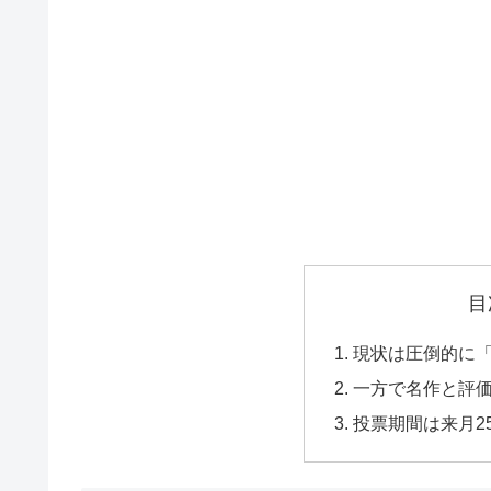
目
現状は圧倒的に
一方で名作と評
投票期間は来月2