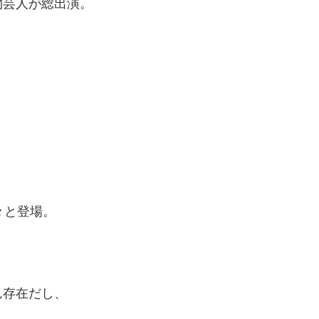
物芸人が総出演。
々と登場。
ん存在だし、