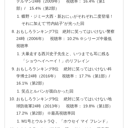
テルマン24時（2009年） 視聴率： 16.4%（第1
部）/ 15.4%（第2部）
蝶野・ジミー大西・新おにぃがそれぞれ二度登場！
それに加えて“竹内結子”が光った回
おもしろランキング7位 絶対に笑ってはいけない警察
24時（2006年） 視聴率： 10.2% ※シリーズ中最低
視聴率
大暴走する西川史子先生と、いつまでも耳に残る
「ショウヘイヘーイ！」のリフレイン
おもしろランキング8位 絶対に笑ってはいけない科
学博士24時（2016年） 視聴率： 17.7%（第1部）/
16.1%（第2部）
笑点とルパンが面白かった回
おもしろランキング9位 絶対に笑ってはいけない地
球防衛軍24時（2013年） 視聴率： 19.8%（第1部）
17.2%（第2部） ※最高視聴率回
M1号とウルトラQ 、「ホウセイ マイ フレンド」