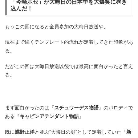
「今崎ホセ」が大晦日の日本中を大爆笑に巻き
込んだ！
もうこの回になると全員参加の大晦日放送や、
現在まで続くテンプレート的流れが定着してきた印象があ
る。
だがこの回は大晦日放送以後では最高に面白かったと言え
る。
まず面白かったのは『
スチュワーデス物語
』のパロディで
ある『
キャビンアテンダント物語
』
既に
蝶野正洋
と並ぶ“大晦日の顔”として定着していた「
新