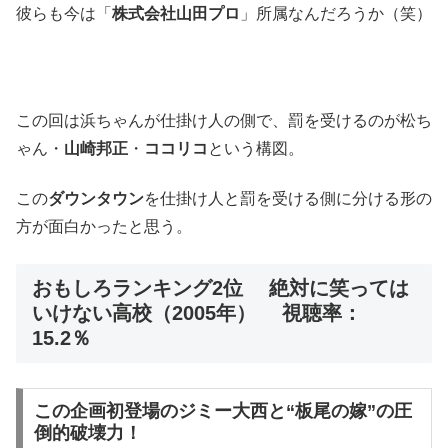
彼らも今は「
株式会社山田プロ
」所属なんだろうか（笑）
この回は浜ちゃんが仕掛け人の側で、罰を受けるのが松ち
ゃん・
山崎邦正
・
ココリコ
という構図。
この
ダウンタウン
を仕掛け人と罰を受ける側に分ける形の
方が面白かったと思う。
おもしろランキング2位 絶対に笑っては
いけない高校（2005年） 視聴率：
15.2％
この企画初登場のジミー大西と“板尾の嫁”の圧
倒的破壊力！