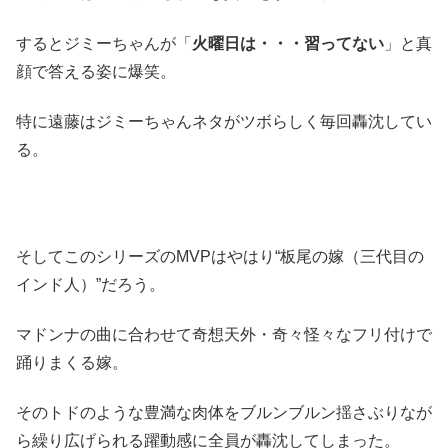
するとジミーちゃんが「
火曜日は・・・習ってない
」と真
顔で答える姿に爆笑。
特に遠藤はジミーちゃんネタがツボらしく毎回轟沈してい
る。
そしてこのシリーズのMVPはやはり“板尾の嫁（三代目の
インド人）”だろう。
マドンナの曲に合わせて奇想天外・奇々怪々なフリ付けで
踊りまくる嫁。
そのトドのような豊満な肉体をブルンブルン揺さぶりなが
ら繰り広げられる躍動感に全員が轟沈してしまった。