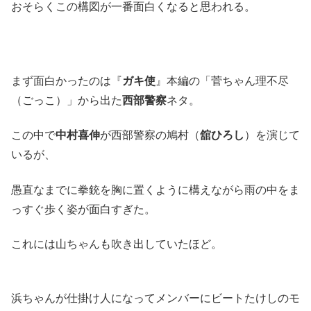
おそらくこの構図が一番面白くなると思われる。
まず面白かったのは『
ガキ使
』本編の「菅ちゃん理不尽
（ごっこ）」から出た
西部警察
ネタ。
この中で
中村喜伸
が西部警察の鳩村（
舘ひろし
）を演じて
いるが、
愚直なまでに拳銃を胸に置くように構えながら雨の中をま
っすぐ歩く姿が面白すぎた。
これには山ちゃんも吹き出していたほど。
浜ちゃんが仕掛け人になってメンバーにビートたけしのモ