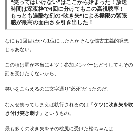
“笑ってはいけない”はここから始まった！放送
時間は深夜枠で4回に分けてもこの高視聴率！
もっとも過酷な罰の“吹き矢”による極限の緊張
感が最高の面白さを引き出した！
なにも1回目だから1位にしたとかそんな懐古主義的発想
じゃあない。
この頃は罰が本当にキツく参加メンバーはどうしてもその
罰を受けたくないから、
笑いをこらえるのに文字通り“必死”だったのだ。
なんせ笑ってしまえば執行されるのは「
ケツに吹き矢を吹
き付け突き刺す
」というもの。
最も多くの吹き矢をその桃尻に受けた松ちゃんは