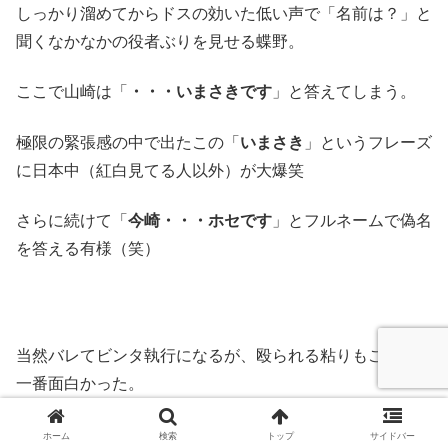
しっかり溜めてからドスの効いた低い声で「名前は？」と
聞くなかなかの役者ぶりを見せる蝶野。
ここで山崎は「
・・・いまさきです
」と答えてしまう。
極限の緊張感の中で出たこの「
いまさき
」というフレーズ
に日本中（紅白見てる人以外）が大爆笑
さらに続けて「
今崎・・・ホセです
」とフルネームで偽名
を答える有様（笑）
当然バレてビンタ執行になるが、殴られる粘りもこの回が
一番面白かった。
足を踏まれたまま動けずジタバタのたうち回る姿とか。
ホーム
検索
トップ
サイドバー