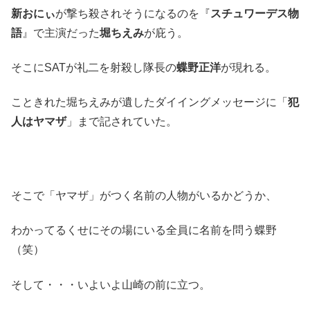
新おにぃ
が撃ち殺されそうになるのを『
スチュワーデス物
語
』で主演だった
堀ちえみ
が庇う。
そこにSATが礼二を射殺し隊長の
蝶野正洋
が現れる。
こときれた堀ちえみが遺したダイイングメッセージに「
犯
人はヤマザ
」まで記されていた。
そこで「ヤマザ」がつく名前の人物がいるかどうか、
わかってるくせにその場にいる全員に名前を問う蝶野
（笑）
そして・・・いよいよ山崎の前に立つ。