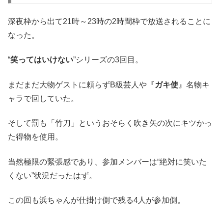
深夜枠から出て21時～23時の2時間枠で放送されることに
なった。
“
笑ってはいけない
”シリーズの3回目。
まだまだ大物ゲストに頼らずB級芸人や『
ガキ使
』名物キ
ャラで回していた。
そして罰も「竹刀」というおそらく吹き矢の次にキツかっ
た得物を使用。
当然極限の緊張感であり、参加メンバーは“絶対に笑いた
くない”状況だったはず。
この回も浜ちゃんが仕掛け側で残る4人が参加側。