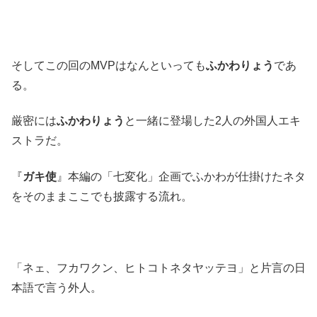
そしてこの回のMVPはなんといっても
ふかわりょう
であ
る。
厳密には
ふかわりょう
と一緒に登場した2人の外国人エキ
ストラだ。
『
ガキ使
』本編の「七変化」企画でふかわが仕掛けたネタ
をそのままここでも披露する流れ。
「ネェ、フカワクン、ヒトコトネタヤッテヨ」と片言の日
本語で言う外人。