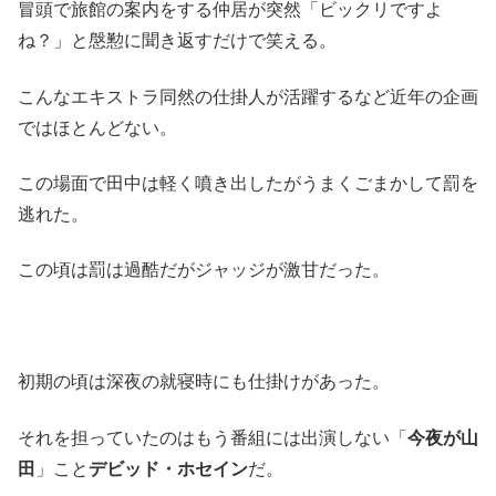
冒頭で旅館の案内をする仲居が突然「ビックリですよ
ね？」と慇懃に聞き返すだけで笑える。
こんなエキストラ同然の仕掛人が活躍するなど近年の企画
ではほとんどない。
この場面で田中は軽く噴き出したがうまくごまかして罰を
逃れた。
この頃は罰は過酷だがジャッジが激甘だった。
初期の頃は深夜の就寝時にも仕掛けがあった。
それを担っていたのはもう番組には出演しない「
今夜が山
田
」こと
デビッド・ホセイン
だ。