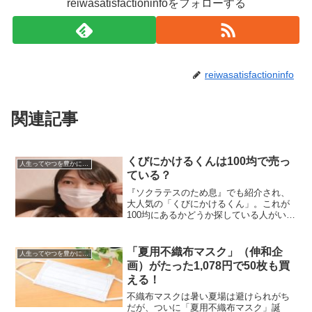
reiwasatisfactioninfoをフォローする
reiwasatisfactioninfo
関連記事
くびにかけるくんは100均で売っ
人生ってやつを豊かにする情報
ている？
『ソクラテスのため息』でも紹介され、
大人気の「くびにかけるくん」。これが
100均にあるかどうか探している人がいる
みたいだけど、結論から言えば「くびに
かけるくん」は100均にはない。しかし、
話はこれで終わりじゃあない。「くびに
「夏用不織布マスク」（伸和企
人生ってやつを豊かにする情報
かけるくん」じゃ...
画）がたった1,078円で50枚も買
える！
不織布マスクは暑い夏場は避けられがち
だが、ついに「夏用不織布マスク」誕