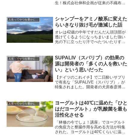
生！株式会社伸和企画が従来の不織布マ
スクより30％軽量化して、通気性を極限
まで高めたマスクを完成させた。それで
いて、従来の不織布マスク同様花粉や粉
シャンプーをアミノ酸系に変えた
人生ってやつを豊かにする情報
じんから守る効果もある。...
らいきなり抜け毛が激減した話
オレは42歳の中年ですだんだん頭頂部が
透けてくるようになっちまいました強い
光の下に立ったり汗でべたついたりする
ともう頭皮が透ける透ける．．．だから
もう海とかプールなんてとても行けやし
ないそんなことしたら頭皮が剥き出しに
SUPALIV（スパリブ）の効果の
人生ってやつを豊かにする情報
なっちまうこのまんまじ...
源は開発者の「多くの人を救いた
い」という思いだった
【ナイツのこれイチ】で二日酔いサプリ
で有名な「SUPALIVE（スパリブ）」が
特集されました。開発者の犬房春彦博士
は元外科医で近畿大学外科部長まで勤め
ていたほどのお方。消化器系の癌を専門
として年間100件以上の手術をしていたと
ヨーグルトは40℃に温めた「ひと
人生ってやつを豊かにする情報
か。しかし年間...
はだヨーグルト」が乳酸菌を最も
活性化させる
「林修の今でしょ！講座」でヨーグルト
の免疫力と整腸作用を高める方法が特集
された。ヨーグルトは40℃くらいに温め