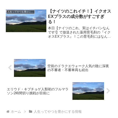
る（電子レンジで30秒ほど）と乳酸菌が
最も活発化するとのこと。戸塚護先生に
よると、腸内の温度も37℃くらいだから
【ナイツのこれイチ！】イクオス
人生ってやつを豊かにする情報
とのこと。これにつ...
EXプラスの成分数がすごすぎ
る！
本日【ナイツのこれ、実はイチバンなん
です!】で放送された薬用育毛剤の『イク
オスEXプラス』！この育毛剤にはなんと
こくない育毛剤商品で最多となる124種類
もの成分が入っているんだと！なぜな
ら、薄毛の原因は人それぞれ違うから。
だからなるべく多く...
空前のドラクエウォーク人気の陰に深夜
の不審者・不審車両も続出
エリウド・キプチョゲ人類初のフルマラ
ソン2時間切り挑戦が目前に
ホーム
人生ってやつを豊かにする情報