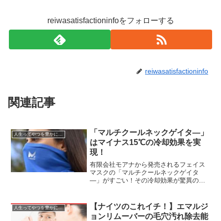
reiwasatisfactioninfoをフォローする
reiwasatisfactioninfo
関連記事
「マルチクールネックゲイタ—」
人生ってやつを豊かにする情報
はマイナス15℃の冷却効果を実
現！
有限会社モアナから発売されるフェイス
マスクの「マルチクールネックゲイタ
—」がすごい！その冷却効果が驚異のマ
イナス15℃！！逆に寒くなるんじゃねー
かってくらいの脅威の涼感マスクだっ
た。ハイドロアクティブ冷却テクノロジ
【ナイツのこれイチ！】エマルジ
人生ってやつを豊かにする情報
ーが冷却効果の秘密。これは...
ョンリムーバーの毛穴汚れ除去能