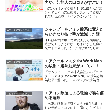
力や、芸能人の口コミがすごい！
毛穴汚れはメイク落としではほとんど落
とせてなく毛穴に残りカスとして蓄積さ
れている恐怖『ナイツのこれイチ！』で
紹介された水橋保寿堂製薬の「エマルジ
ョンリムーバー」の効果！皮脂や毛穴の
汚れがあそこまで落とせるなんてすごい
シャンプーをアミノ酸系に変えた
人生ってやつを豊かにする情報
なと驚いてしまった。普段...
らいきなり抜け毛が激減した話
オレは42歳の中年ですだんだん頭頂部が
透けてくるようになっちまいました強い
光の下に立ったり汗でべたついたりする
ともう頭皮が透ける透ける．．．だから
もう海とかプールなんてとても行けやし
ないそんなことしたら頭皮が剥き出しに
エアクールマスク for Work Man
人生ってやつを豊かにする情報
なっちまうこのまんまじ...
の放熱・遮熱効果がスゴい！！
「サムライワークス株式会社」の「エア
クールマスク for Work Man」の放熱と遮
熱効果に驚いた。このマスクの放熱機能
は、人体から発生した熱を吸収して大気
中に放出してしまうというもの。逆に太
陽から放たれている遠赤外線をしっかり
エアコン除湿による乾燥で喉を傷
人生ってやつを豊かにする情報
遮断してく...
める危険
この夏の猛暑は長引くようで9月も暑いら
しい当然エアコンのお世話にならざるを