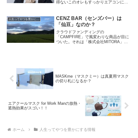
得ないこのオレもすっかりエアコンにか
じりつく日々が続いていただがお盆前に
突然「異変」はやってきた「ラブストー
リーは突然に」って感じ？いろんなこと
CENZ BAR（センズバー）は
人生ってやつを豊かにする情報
がありすぎて一体何から...
「仙豆」なのか？
クラウドファンディングの
「CAMPFIRE」で風変わりな商品が目に
ついた。それは「株式会社MITORA」と
いうベンチャー企業の企画。世界初の完
全植物性・無添加食品「CENZ BAR（セ
ンズバー）」という商品を販売するそう
な。そんなことが本当...
MASKme（マスクミー）は真夏用マスク
の切り札になるか？
エアクールマスク for Work Manの放熱・
遮熱効果がスゴい！！
ホーム
人生ってやつを豊かにする情報