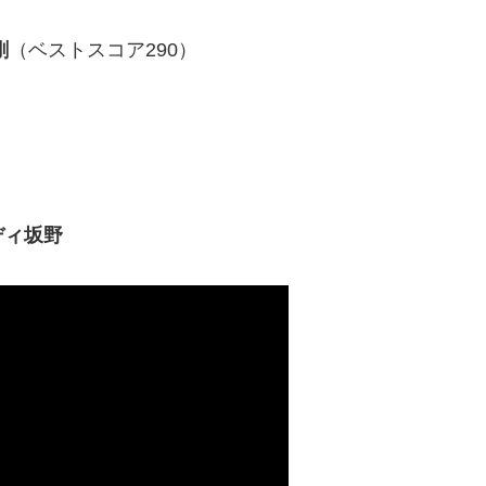
剛
（ベストスコア290）
ディ坂野